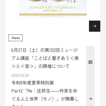
arrow_right_alt
6月27日（土）の第102回ミュージ
アム講座「ことばと響きあう＜美
＞と＜音＞」の開催について
2026.06.26
令和8年度夏季特別展
Part2「Re：辻邦生――作家をめ
ぐる人と世界（モノ）」が開幕し